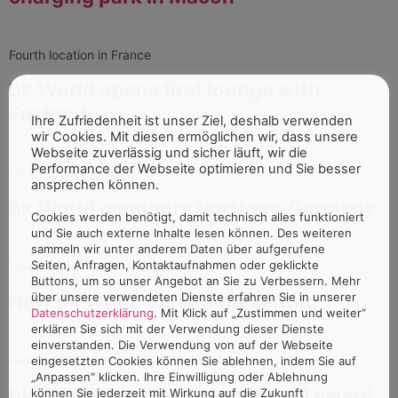
Fourth location in France
bk World opens first lounge with
Fastned
Ihre Zufriedenheit ist unser Ziel, deshalb verwenden
wir Cookies. Mit diesen ermöglichen wir, dass unsere
Webseite zuverlässig und sicher läuft, wir die
Performance der Webseite optimieren und Sie besser
New Fastned Lounge in Kinding
ansprechen können.
bk World conquers Northern Germany
Cookies werden benötigt, damit technisch alles funktioniert
und Sie auch externe Inhalte lesen können. Des weiteren
sammeln wir unter anderem Daten über aufgerufene
Seiten, Anfragen, Kontaktaufnahmen oder geklickte
New location opens in Sottrum
Buttons, um so unser Angebot an Sie zu Verbessern. Mehr
über unsere verwendeten Dienste erfahren Sie in unserer
New bk World variant presented
Datenschutzerklärung
. Mit Klick auf „Zustimmen und weiter“
erklären Sie sich mit der Verwendung dieser Dienste
einverstanden. Die Verwendung von auf der Webseite
Request bk World THE BOX Version now
eingesetzten Cookies können Sie ablehnen, indem Sie auf
„Anpassen" klicken. Ihre Einwilligung oder Ablehnung
bk World receives international award
können Sie jederzeit mit Wirkung auf die Zukunft