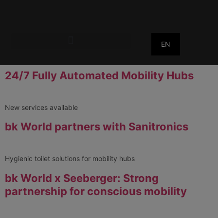
EN
24/7 Fully Automated Mobility Hubs
New services available
bk World partners with Sanitronics
Hygienic toilet solutions for mobility hubs
bk World x Seeberger: Strong
partnership for conscious mobility