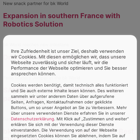
New snack partner for bk World
Expansion in southern France with
Robotics Solution
bk World reaches new milestone
Ihre Zufriedenheit ist unser Ziel, deshalb verwenden
Driving Event at bk World Pforzheim
wir Cookies. Mit diesen ermöglichen wir, dass unsere
Webseite zuverlässig und sicher läuft, wir die
Performance der Webseite optimieren und Sie besser
ansprechen können.
Tesla Model y Juniper at the bk World
Cookies werden benötigt, damit technisch alles funktioniert
SAMSUNG and BK WORLD expand
und Sie auch externe Inhalte lesen können. Des weiteren
sammeln wir unter anderem Daten über aufgerufene
partnership
Seiten, Anfragen, Kontaktaufnahmen oder geklickte
Buttons, um so unser Angebot an Sie zu Verbessern. Mehr
über unsere verwendeten Dienste erfahren Sie in unserer
Samsung Music Frame in selected bk World Lounges.
Datenschutzerklärung
. Mit Klick auf „Zustimmen und weiter“
erklären Sie sich mit der Verwendung dieser Dienste
bk World among the nominees for Best
einverstanden. Die Verwendung von auf der Webseite
eingesetzten Cookies können Sie ablehnen, indem Sie auf
EV Hub 2025