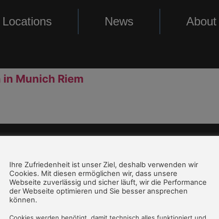
Locations
News
About
 in Munich Riem
Ihre Zufriedenheit ist unser Ziel, deshalb verwenden wir
Cookies. Mit diesen ermöglichen wir, dass unsere
Webseite zuverlässig und sicher läuft, wir die Performance
Imprint
FAQ
der Webseite optimieren und Sie besser ansprechen
können.
Cookies werden benötigt, damit technisch alles funktioniert und