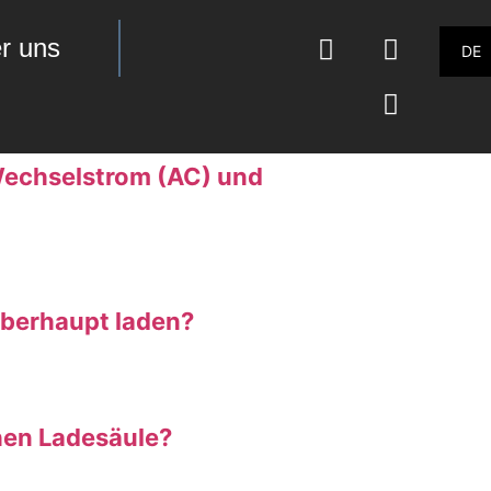
r uns
DE
Wechselstrom (AC) und
überhaupt laden?
chen Ladesäule?