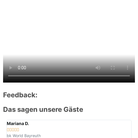
Feedback:
Das sagen unsere Gäste
Mariana D.
Go







bk World Bayreuth
bk 