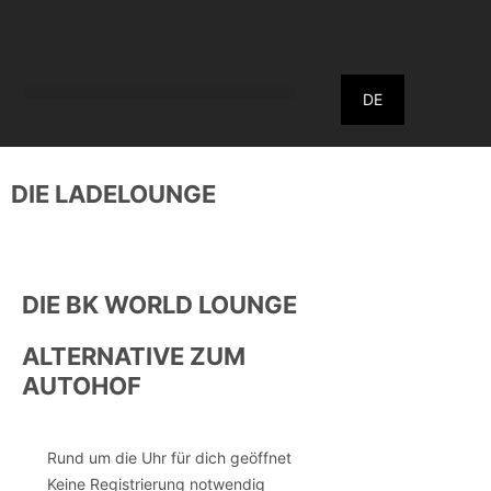
DE
DIE LADELOUNGE
Elektroauto laden
an der bk World
Schnellladesäulen
DIE BK WORLD LOUNGE
Alle Fabrikate
CCS-Stecker
ALTERNATIVE ZUM
AUTOHOF
Rund um die Uhr für dich geöffnet
Keine Registrierung notwendig