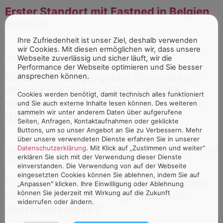
Erster Standort mit Fastned in Belgien
eröffnet
Ihre Zufriedenheit ist unser Ziel, deshalb verwenden
wir Cookies. Mit diesen ermöglichen wir, dass unsere
bk World betreut nun weitere Lounge von Fastned.
Webseite zuverlässig und sicher läuft, wir die
Performance der Webseite optimieren und Sie besser
E-Auto-Anfängerguide: Stromarten –
ansprechen können.
Was ist der Unterschied zwischen
Cookies werden benötigt, damit technisch alles funktioniert
Wechselstrom (AC) und Gleichstrom
und Sie auch externe Inhalte lesen können. Des weiteren
sammeln wir unter anderem Daten über aufgerufene
(DC)?
Seiten, Anfragen, Kontaktaufnahmen oder geklickte
Buttons, um so unser Angebot an Sie zu Verbessern. Mehr
über unsere verwendeten Dienste erfahren Sie in unserer
Datenschutzerklärung
. Mit Klick auf „Zustimmen und weiter“
Steckerchaos beim Laden eines E-Autos? Wir erklären dir, welche
erklären Sie sich mit der Verwendung dieser Dienste
Steckertypen es gibt, und wann du sie verwendest!
einverstanden. Die Verwendung von auf der Webseite
eingesetzten Cookies können Sie ablehnen, indem Sie auf
E-Auto-Anfängerguide: Steckertypen
„Anpassen" klicken. Ihre Einwilligung oder Ablehnung
können Sie jederzeit mit Wirkung auf die Zukunft
beim E-Auto & wie lange muss ich
widerrufen oder ändern.
überhaupt laden?