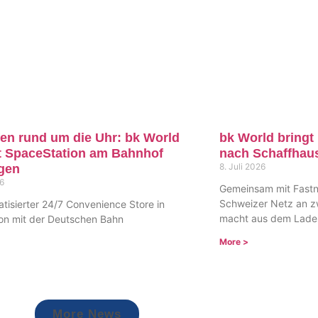
en rund um die Uhr: bk World
bk World bring
t SpaceStation am Bahnhof
nach Schaffhaus
8. Juli 2026
ngen
26
Gemeinsam mit Fastne
Schweizer Netz an z
atisierter 24/7 Convenience Store in
macht aus dem Ladest
on mit der Deutschen Bahn
More >
More News