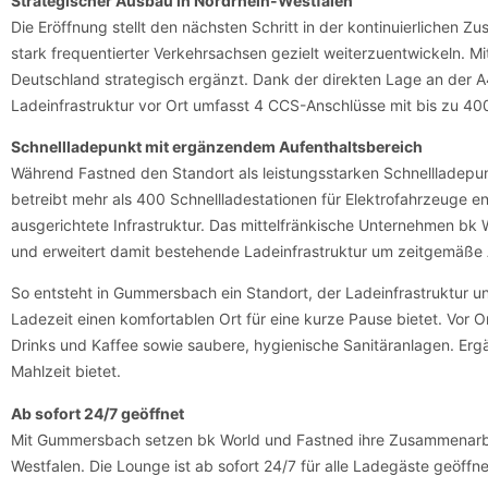
Strategischer Ausbau in Nordrhein-Westfalen
Die Eröffnung stellt den nächsten Schritt in der kontinuierlichen 
stark frequentierter Verkehrsachsen gezielt weiterzuentwickeln. 
Deutschland strategisch ergänzt. Dank der direkten Lage an der A
Ladeinfrastruktur vor Ort umfasst 4 CCS-Anschlüsse mit bis zu 4
Schnellladepunkt mit ergänzendem Aufenthaltsbereich
Während Fastned den Standort als leistungsstarken Schnellladepun
betreibt mehr als 400 Schnellladestationen für Elektrofahrzeuge en
ausgerichtete Infrastruktur. Das mittelfränkische Unternehmen bk 
und erweitert damit bestehende Ladeinfrastruktur um zeitgemäße 
So entsteht in Gummersbach ein Standort, der Ladeinfrastruktur u
Ladezeit einen komfortablen Ort für eine kurze Pause bietet. Vor O
Drinks und Kaffee sowie saubere, hygienische Sanitäranlagen. Er
Mahlzeit bietet.
Ab sofort 24/7 geöffnet
Mit Gummersbach setzen bk World und Fastned ihre Zusammenarbei
Westfalen. Die Lounge ist ab sofort 24/7 für alle Ladegäste geöffne