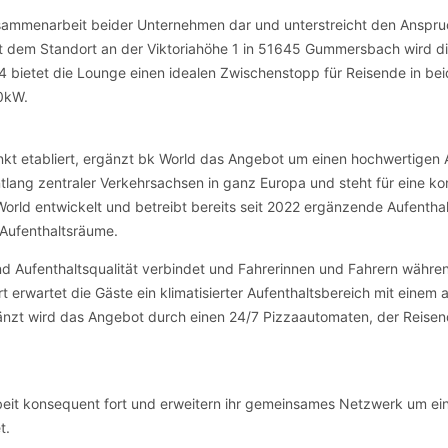
Zusammenarbeit beider Unternehmen dar und unterstreicht den Anspruch
Mit dem Standort an der Viktoriahöhe 1 in 51645 Gummersbach wird d
4 bietet die Lounge einen idealen Zwischenstopp für Reisende in bei
00kW.
kt etabliert, ergänzt bk World das Angebot um einen hochwertigen 
tlang zentraler Verkehrsachsen in ganz Europa und steht für eine ko
World entwickelt und betreibt bereits seit 2022 ergänzende Aufentha
Aufenthaltsräume.
nd Aufenthaltsqualität verbindet und Fahrerinnen und Fahrern währe
rt erwartet die Gäste ein klimatisierter Aufenthaltsbereich mit ein
gänzt wird das Angebot durch einen 24/7 Pizzaautomaten, der Reise
t konsequent fort und erweitern ihr gemeinsames Netzwerk um eine
t.