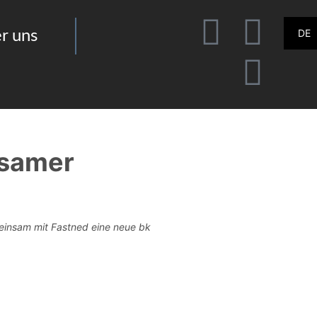
DE
r uns
nsamer
einsam mit Fastned eine neue bk