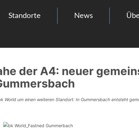
Standorte
News
Übe
ahe der A4: neuer gemei
n Gummersbach
 bk World um einen weiteren Standort: In Gummersbach entsteht gem