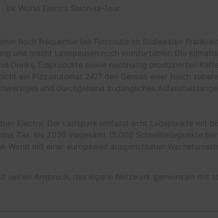
iner hoch frequentierten Fernroute im Südwesten Frankreic
ung und macht Ladepausen noch komfortabler: Die klimatis
nd Drinks, Eisprodukte sowie nachhaltig produzierten Kaffee
glicht ein Pizzaautomat 24/7 den Genuss einer frisch zuberei
 hochwertiges und durchgehend zugängliches Aufenthaltsange
tner Electra. Der Ladepark umfasst acht Ladepunkte mit bis
 das Ziel, bis 2030 insgesamt 15.000 Schnellladepunkte bere
k World mit einer europaweit ausgerichteten Wachstumsstr
ld seinen Anspruch, das eigene Netzwerk gemeinsam mit sta