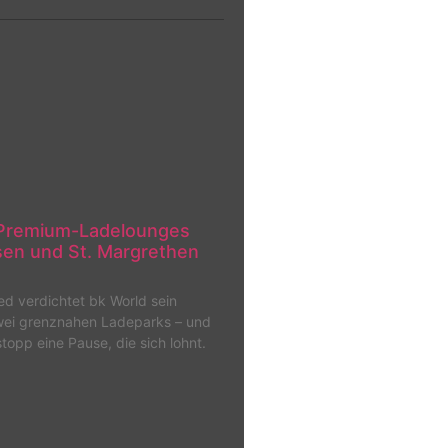
t Premium-Ladelounges
en und St. Margrethen
d verdichtet bk World sein
wei grenznahen Ladeparks – und
opp eine Pause, die sich lohnt.