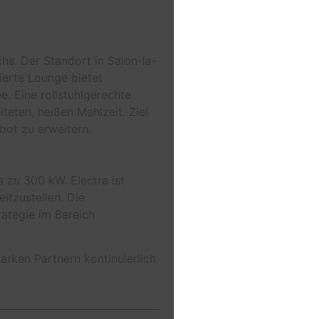
hs. Der Standort in Salon-la-
ierte Lounge bietet
. Eine rollstuhlgerechte
teten, heißen Mahlzeit. Ziel
bot zu erweitern.
 zu 300 kW. Electra ist
itzustellen. Die
ategie im Bereich
rken Partnern kontinuierlich