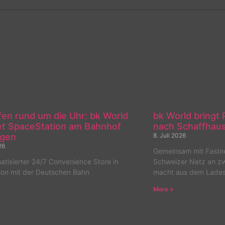
fen rund um die Uhr: bk World
bk World bring
et SpaceStation am Bahnhof
nach Schaffhaus
ngen
8. Juli 2026
26
Gemeinsam mit Fastne
atisierter 24/7 Convenience Store in
Schweizer Netz an z
ion mit der Deutschen Bahn
macht aus dem Ladest
More >