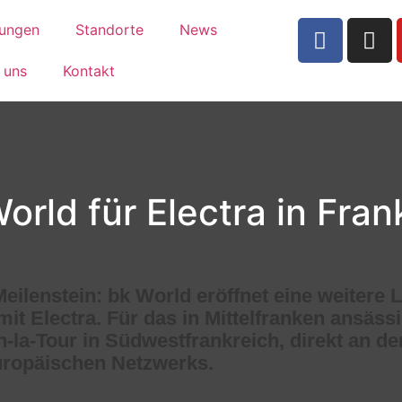
tungen
Standorte
News
 uns
Kontakt
rld für Electra in Fran
eilenstein:
bk World eröffnet eine weitere 
t mit Electra. Für das in Mittelfranken ansä
-la-Tour in Südwestfrankreich, direkt an de
europäischen Netzwerks.