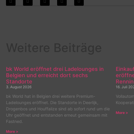
Weitere Beiträge
bk World eröffnet drei Ladelounges in
Einkau
Belgien und erreicht dort sechs
eröffn
Standorte
Renni
3. August 2026
16. Juli 20
bk World hat in Belgien drei weitere Premium-
Vollautom
Ladelounges eröffnet. Die Standorte in Deerlijk,
Kooperat
Drogenbos und Houffalize sind ab sofort rund um die
More >
Uhr geöffnet und entstanden erneut gemeinsam mit
Fastned.
More >