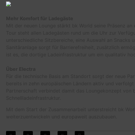
Mehr Komfort für Ladegäste
Mit der neuen Lounge stärkt bk World seine Präsenz an e
Tour steht allen Ladegästen rund um die Uhr zur Verfüg
unterschiedliche Sitzbereiche, eine Auswahl an Snacks u
Sanitäranlage sorgt für Barrierefreiheit, zusätzlich ermö
ist es, die dortige Ladeinfrastruktur um ein qualitativ
Über Electra
Für die technische Basis am Standort sorgt der neue Par
bereits in zehn europäischen Ländern aktiv und verfolgt
Partnerschaft verbindet damit das Loungekonzept von b
Schnellladeinfrastruktur.
Mit dem Start der Zusammenarbeit unterstreicht bk Wor
weiterzuentwickeln und europaweit auszubauen.