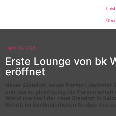
Leis
Über
April 28, 2026
Erste Lounge von bk Wo
eröffnet
Neuer Standort, neuer Partner, nächster M
und startet gleichzeitig die Partnerschaf
World markiert der neue Standort in Salon
Schritt im kontinuierlichen Ausbau des 