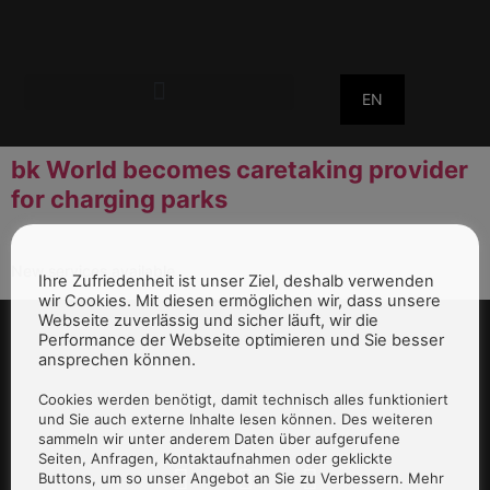
EN
bk World becomes caretaking provider
for charging parks
New services available
Ihre Zufriedenheit ist unser Ziel, deshalb verwenden
wir Cookies. Mit diesen ermöglichen wir, dass unsere
Webseite zuverlässig und sicher läuft, wir die
Performance der Webseite optimieren und Sie besser
ansprechen können.
Cookies werden benötigt, damit technisch alles funktioniert
und Sie auch externe Inhalte lesen können. Des weiteren
sammeln wir unter anderem Daten über aufgerufene
Seiten, Anfragen, Kontaktaufnahmen oder geklickte
Buttons, um so unser Angebot an Sie zu Verbessern. Mehr