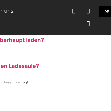
r uns
DE
überhaupt laden?
chen Ladesäule?
in diesem Beitrag!