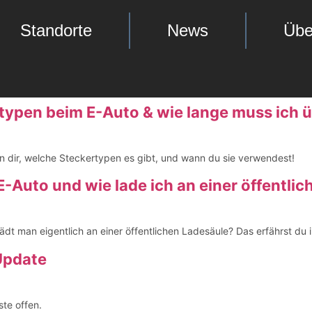
Standorte
News
Übe
typen beim E-Auto & wie lange muss ich 
n dir, welche Steckertypen es gibt, und wann du sie verwendest!
-Auto und wie lade ich an einer öffentli
ädt man eigentlich an einer öffentlichen Ladesäule? Das erfährst du 
Update
ste offen.