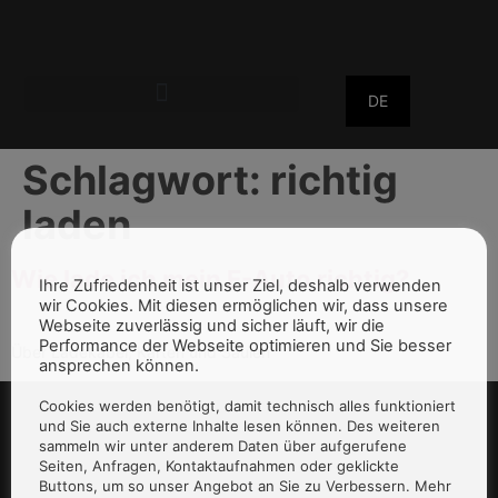
DE
Schlagwort:
richtig
laden
Wie lade ich mein E-Auto richtig?
Ihre Zufriedenheit ist unser Ziel, deshalb verwenden
wir Cookies. Mit diesen ermöglichen wir, dass unsere
Webseite zuverlässig und sicher läuft, wir die
Performance der Webseite optimieren und Sie besser
Über Ladekabel, Karten und Säulen
ansprechen können.
Cookies werden benötigt, damit technisch alles funktioniert
und Sie auch externe Inhalte lesen können. Des weiteren
sammeln wir unter anderem Daten über aufgerufene
Seiten, Anfragen, Kontaktaufnahmen oder geklickte
Buttons, um so unser Angebot an Sie zu Verbessern. Mehr