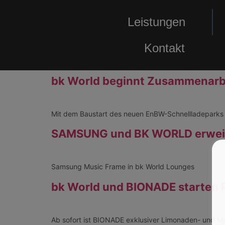
Leistungen
Kontakt
bk World beginnt Zusammenarb
Mit dem Baustart des neuen EnBW-Schnellladeparks
SAMSUNG und BK WORLD erweit
Samsung Music Frame in bk World Lounges
bk World und BIONADE starten 
Ab sofort ist BIONADE exklusiver Limonaden- und Ma