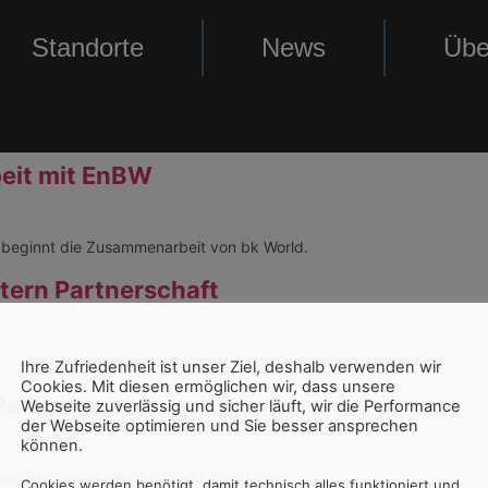
Standorte
News
Übe
eit mit EnBW
 beginnt die Zusammenarbeit von bk World.
ern Partnerschaft
Ihre Zufriedenheit ist unser Ziel, deshalb verwenden wir
Cookies. Mit diesen ermöglichen wir, dass unsere
Partnerschaft
Webseite zuverlässig und sicher läuft, wir die Performance
der Webseite optimieren und Sie besser ansprechen
können.
te-Partner an allen bk World Standorten.
Cookies werden benötigt, damit technisch alles funktioniert und