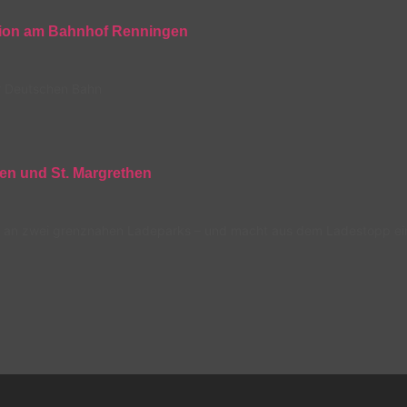
ation am Bahnhof Renningen
er Deutschen Bahn
en und St. Margrethen
 an zwei grenznahen Ladeparks – und macht aus dem Ladestopp eine