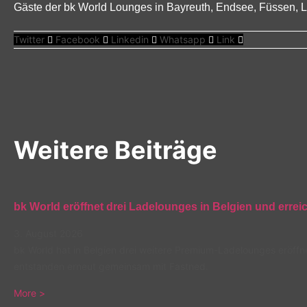
Gäste der bk World Lounges in Bayreuth, Endsee, Füssen, 
Twitter
Facebook
Linkedin
Whatsapp
Link
Weitere Beiträge
bk World eröffnet drei Ladelounges in Belgien und errei
3. August 2026
bk World hat in Belgien drei weitere Premium-Ladelounges eröffne
entstanden erneut gemeinsam mit Fastned.
More >