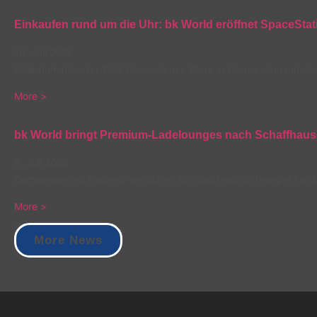
Einkaufen rund um die Uhr: bk World eröffnet SpaceSt
16. Juli 2026
Vollautomatisierter 24/7 Convenience Store in Kooperation mit d
More >
bk World bringt Premium-Ladelounges nach Schaffhaus
8. Juli 2026
Gemeinsam mit Fastned verdichtet bk World sein Schweizer Netz
More >
More News