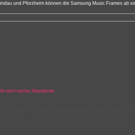
Lindau und Pforzheim können die Samsung Music Frames ab sof
cht dort sechs Standorte
t. Die Standorte in Deerlijk, Drogenbos und Houffalize sind ab sofor