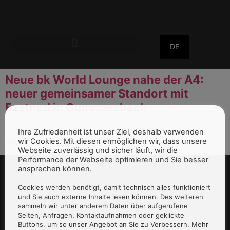
DE
Neue bk World Lounge nahe der A4:
neuer gemeinsamer Standort mit
Fastned in Gummersbach
Ihre Zufriedenheit ist unser Ziel, deshalb verwenden
wir Cookies. Mit diesen ermöglichen wir, dass unsere
Neue in bk World Lounge in NRW in Kooperation mit Fastned.
Webseite zuverlässig und sicher läuft, wir die
Performance der Webseite optimieren und Sie besser
ansprechen können.
Cookies werden benötigt, damit technisch alles funktioniert
und Sie auch externe Inhalte lesen können. Des weiteren
sammeln wir unter anderem Daten über aufgerufene
Seiten, Anfragen, Kontaktaufnahmen oder geklickte
Buttons, um so unser Angebot an Sie zu Verbessern. Mehr