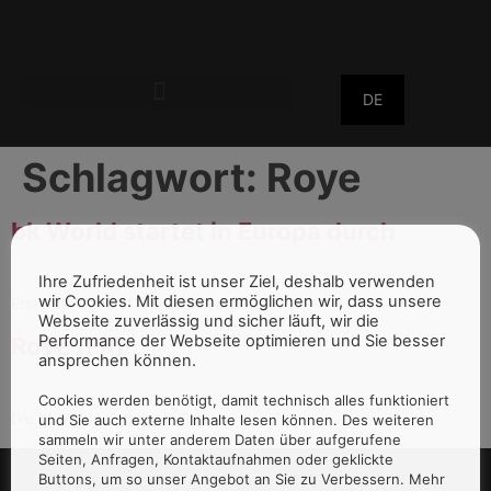
DE
Schlagwort:
Roye
bk World startet in Europa durch
Ihre Zufriedenheit ist unser Ziel, deshalb verwenden
wir Cookies. Mit diesen ermöglichen wir, dass unsere
Erste bk World in Frankreich eröffnet.
Webseite zuverlässig und sicher läuft, wir die
Performance der Webseite optimieren und Sie besser
Roye (FR)
ansprechen können.
Cookies werden benötigt, damit technisch alles funktioniert
Die bk World Lounge in Roye.
und Sie auch externe Inhalte lesen können. Des weiteren
sammeln wir unter anderem Daten über aufgerufene
Seiten, Anfragen, Kontaktaufnahmen oder geklickte
Buttons, um so unser Angebot an Sie zu Verbessern. Mehr