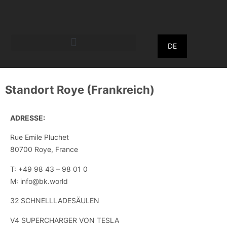
DE
Standort Roye (Frankreich)
Ladepark in Roye (Frankreich)
ADRESSE:
Rue Emile Pluchet
80700 Roye, France
T: +49 98 43 – 98 01 0
M: info@bk.world
32 SCHNELLLADESÄULEN
V4 SUPERCHARGER VON TESLA