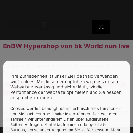
DE
EnBW Hypershop von bk World nun live
Er ergänzt das Angebot des Ladeparks in Neudietendorf bei
Erfurt.
Ihre Zufriedenheit ist unser Ziel, deshalb verwenden
wir Cookies. Mit diesen ermöglichen wir, dass unsere
bk World beginnt Zusammenarbeit mit
Webseite zuverlässig und sicher läuft, wir die
EnBW
Performance der Webseite optimieren und Sie besser
ansprechen können.
Cookies werden benötigt, damit technisch alles funktioniert
Mit dem Baustart des neuen EnBW-Schnellladeparks beginnt die
und Sie auch externe Inhalte lesen können. Des weiteren
Zusammenarbeit von bk World.
sammeln wir unter anderem Daten über aufgerufene
Seiten, Anfragen, Kontaktaufnahmen oder geklickte
Buttons, um so unser Angebot an Sie zu Verbessern. Mehr