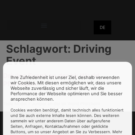
DE
Schlagwort:
Driving
Event
Driving Event an der bk World
Ihre Zufriedenheit ist unser Ziel, deshalb verwenden
Pforzheim
wir Cookies. Mit diesen ermöglichen wir, dass unsere
Webseite zuverlässig und sicher läuft, wir die
Performance der Webseite optimieren und Sie besser
ansprechen können.
Tesla Model Y Juniper an der bk World Pforzheim
Cookies werden benötigt, damit technisch alles funktioniert
und Sie auch externe Inhalte lesen können. Des weiteren
sammeln wir unter anderem Daten über aufgerufene
Seiten, Anfragen, Kontaktaufnahmen oder geklickte
Buttons, um so unser Angebot an Sie zu Verbessern. Mehr