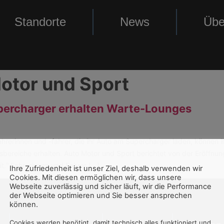
Standorte
News
Übe
otor und Sport
upercharger erhalten Warte-Lounges
erinnen und -fahrer, die ihr Auto am Supercharger laden, können ihr
bereiche erhalten. Auto Motor und Sport berichtet von der Eröffnung
it.“ Fahrerinnen und Fahrer […]
Ihre Zufriedenheit ist unser Ziel, deshalb verwenden wir
Cookies. Mit diesen ermöglichen wir, dass unsere
Webseite zuverlässig und sicher läuft, wir die Performance
der Webseite optimieren und Sie besser ansprechen
können.
Cookies werden benötigt, damit technisch alles funktioniert und