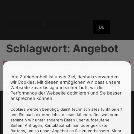
DE
Schlagwort:
Angebot
E-Books und Hörbucher in der bk World
Ihre Zufriedenheit ist unser Ziel, deshalb verwenden
wir Cookies. Mit diesen ermöglichen wir, dass unsere
Kostenfreies Angebot in der bk World Endsee.
Webseite zuverlässig und sicher läuft, wir die
Performance der Webseite optimieren und Sie besser
ansprechen können.
Cookies werden benötigt, damit technisch alles funktioniert
und Sie auch externe Inhalte lesen können. Des weiteren
sammeln wir unter anderem Daten über aufgerufene
Seiten, Anfragen, Kontaktaufnahmen oder geklickte
Buttons, um so unser Angebot an Sie zu Verbessern. Mehr