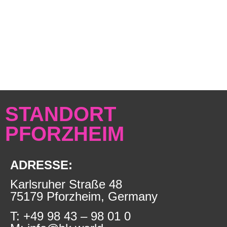
LADEPARK
STANDORT
IN
PFORZHEIM
PFORZHEIM
ADRESSE:
Karlsruher Straße 48
75179 Pforzheim, Germany
T: +49 98 43 – 98 01 0