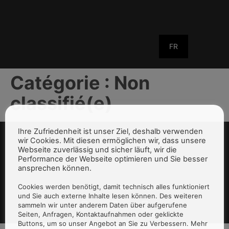
FR
Catégorie :
Non
classifié(e)
Ihre Zufriedenheit ist unser Ziel, deshalb verwenden
wir Cookies. Mit diesen ermöglichen wir, dass unsere
Webseite zuverlässig und sicher läuft, wir die
Performance der Webseite optimieren und Sie besser
ansprechen können.
Cookies werden benötigt, damit technisch alles funktioniert
und Sie auch externe Inhalte lesen können. Des weiteren
sammeln wir unter anderem Daten über aufgerufene
Seiten, Anfragen, Kontaktaufnahmen oder geklickte
Buttons, um so unser Angebot an Sie zu Verbessern. Mehr