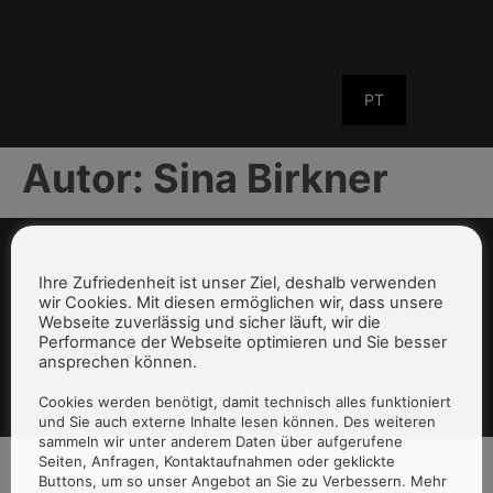
PT
Autor:
Sina Birkner
Ihre Zufriedenheit ist unser Ziel, deshalb verwenden
wir Cookies. Mit diesen ermöglichen wir, dass unsere
Webseite zuverlässig und sicher läuft, wir die
Performance der Webseite optimieren und Sie besser
ansprechen können.
Cookies werden benötigt, damit technisch alles funktioniert
und Sie auch externe Inhalte lesen können. Des weiteren
sammeln wir unter anderem Daten über aufgerufene
Seiten, Anfragen, Kontaktaufnahmen oder geklickte
Buttons, um so unser Angebot an Sie zu Verbessern. Mehr