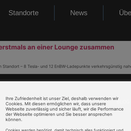
Standorte
News
Übe
 erstmals an einer Lounge zusammen
m Standort – 8 Tesla- und 12 EnBW-Ladepunkte verkehrsgünstig nahe
Ihre Zufriedenheit ist unser Ziel, deshalb verwenden wir
Impressum
FAQ
BLOG
Cookies. Mit diesen ermöglichen wir, dass unsere
Webseite zuverlässig und sicher läuft, wir die Performance
der Webseite optimieren und Sie besser ansprechen
können.
Cookies werden benötigt, damit technisch alles funktioniert und