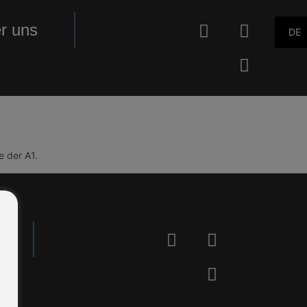
r uns
DE
 der A1.