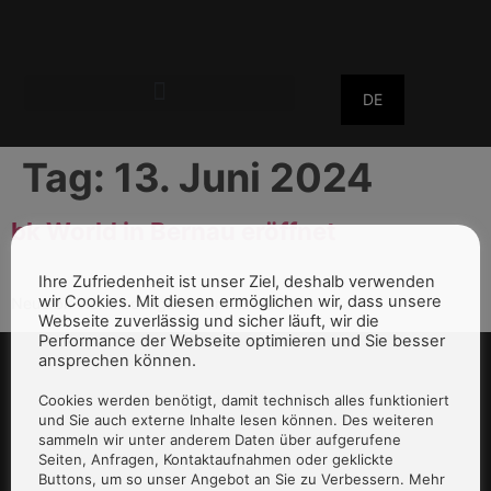
DE
Tag:
13. Juni 2024
bk World in Bernau eröffnet
Ihre Zufriedenheit ist unser Ziel, deshalb verwenden
wir Cookies. Mit diesen ermöglichen wir, dass unsere
Neue bk World Lounge in Bernau eröffnet.
Webseite zuverlässig und sicher läuft, wir die
Performance der Webseite optimieren und Sie besser
ansprechen können.
Cookies werden benötigt, damit technisch alles funktioniert
und Sie auch externe Inhalte lesen können. Des weiteren
sammeln wir unter anderem Daten über aufgerufene
Seiten, Anfragen, Kontaktaufnahmen oder geklickte
Buttons, um so unser Angebot an Sie zu Verbessern. Mehr