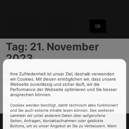
DE
Tag:
21. November
2023
Neuer Standort in Bayreuth feierlich
Ihre Zufriedenheit ist unser Ziel, deshalb verwenden
eröffnet
wir Cookies. Mit diesen ermöglichen wir, dass unsere
Webseite zuverlässig und sicher läuft, wir die
Performance der Webseite optimieren und Sie besser
ansprechen können.
Ein weiterer Standort der bk World wurde am heutigen Dienstag
Cookies werden benötigt, damit technisch alles funktioniert
in Bayreuth eröffnet.
und Sie auch externe Inhalte lesen können. Des weiteren
sammeln wir unter anderem Daten über aufgerufene
Seiten, Anfragen, Kontaktaufnahmen oder geklickte
Buttons, um so unser Angebot an Sie zu Verbessern. Mehr