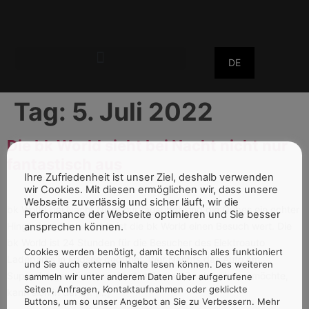
DE
Tag:
5. Juli 2022
Die bk World sieht bei Nacht nicht nur
fantastisch aus
Ihre Zufriedenheit ist unser Ziel, deshalb verwenden
wir Cookies. Mit diesen ermöglichen wir, dass unsere
Webseite zuverlässig und sicher läuft, wir die
bk World bei Nacht Nicht nur tagsüber sind die Qubes ein echter
Performance der Webseite optimieren und Sie besser
Hingucker. Auch nachts ist die bk World einen Besuch wert. Die
ansprechen können.
bk World ist 24 Stunden für die Besucher des Elektroauto
Cookies werden benötigt, damit technisch alles funktioniert
Ladeparks in Endsee geöffnet. Wer Nachts das Auto am
und Sie auch externe Inhalte lesen können. Des weiteren
Supercharger direkt an der Autobahn A7 schnellladen möchte,
sammeln wir unter anderem Daten über aufgerufene
Seiten, Anfragen, Kontaktaufnahmen oder geklickte
kann sich in der bk […]
Buttons, um so unser Angebot an Sie zu Verbessern. Mehr