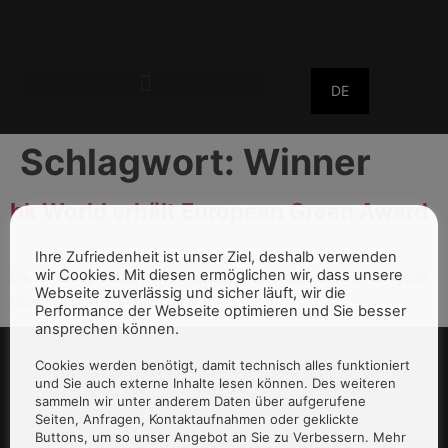
DE
Schlagwort:
Winner
bk World erhält European Green Award
Ihre Zufriedenheit ist unser Ziel, deshalb verwenden
wir Cookies. Mit diesen ermöglichen wir, dass unsere
Die bk Group erhält den European Green Award in der Kategorie
Webseite zuverlässig und sicher läuft, wir die
Green Design – Architecture!
Performance der Webseite optimieren und Sie besser
ansprechen können.
Cookies werden benötigt, damit technisch alles funktioniert
und Sie auch externe Inhalte lesen können. Des weiteren
sammeln wir unter anderem Daten über aufgerufene
Seiten, Anfragen, Kontaktaufnahmen oder geklickte
Buttons, um so unser Angebot an Sie zu Verbessern. Mehr