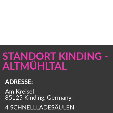
LADEPARK
STANDORT KINDING -
IN KINDING
ALTMÜHLTAL
ADRESSE:
Am Kreisel
85125 Kinding, Germany
4 SCHNELLLADESÄULEN