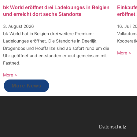
bk World eröffnet drei Ladelounges in Belgien
Einkaufe
und erreicht dort sechs Standorte
eröffne
3. August 2026
16. Juli 2
bk World hat in Belgien drei weitere Premium-
Vollautom
Ladelounges eröffnet. Die Standorte in Deerlijk,
Kooperati
Drogenbos und Houffalize sind ab sofort rund um die
More >
Uhr geöffnet und entstanden erneut gemeinsam mit
Fastned.
More >
More News
Datenschutz