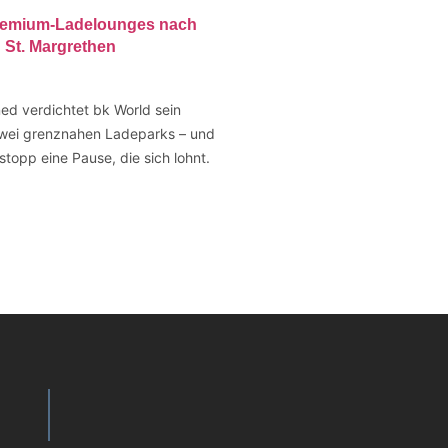
Premium-Ladelounges nach
 St. Margrethen
d verdichtet bk World sein
wei grenznahen Ladeparks – und
opp eine Pause, die sich lohnt.