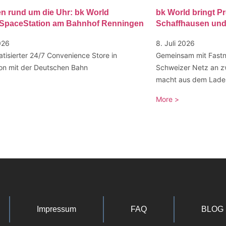
n rund um die Uhr: bk World
bk World bringt 
t SpaceStation am Bahnhof Renningen
Schaffhausen und
026
8. Juli 2026
atisierter 24/7 Convenience Store in
Gemeinsam mit Fastne
on mit der Deutschen Bahn
Schweizer Netz an z
macht aus dem Ladest
More >
Impressum
FAQ
BLOG