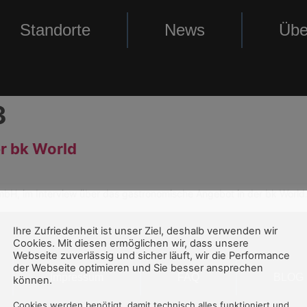
Standorte
News
Übe
3
r bk World
bH, im Interview über das gastronomische Angebot in der bk World
Ihre Zufriedenheit ist unser Ziel, deshalb verwenden wir
Cookies. Mit diesen ermöglichen wir, dass unsere
Webseite zuverlässig und sicher läuft, wir die Performance
der Webseite optimieren und Sie besser ansprechen
Impressum
FAQ
BLOG
können.
Cookies werden benötigt, damit technisch alles funktioniert und